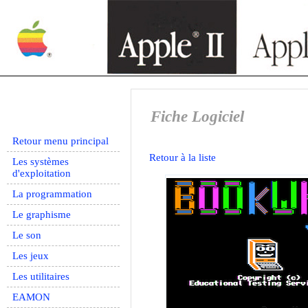
Fiche Logiciel
Retour menu principal
Retour à la liste
Les systèmes
d'exploitation
La programmation
Le graphisme
Le son
Les jeux
Les utilitaires
EAMON