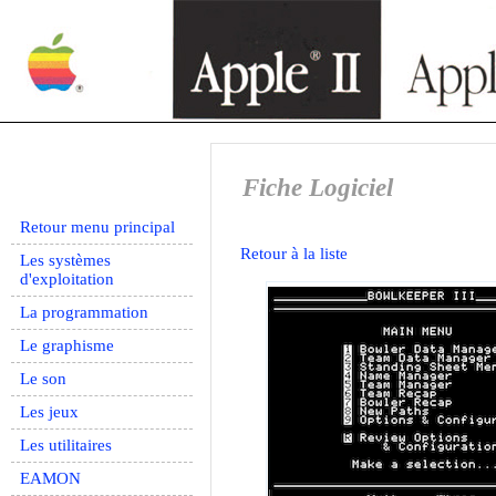
Fiche Logiciel
Retour menu principal
Retour à la liste
Les systèmes
d'exploitation
La programmation
Le graphisme
Le son
Les jeux
Les utilitaires
EAMON