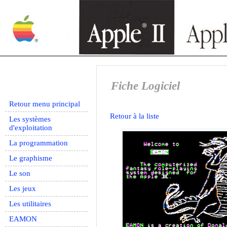
Fiche Logiciel
Retour menu principal
Retour à la liste
Les systèmes
d'exploitation
La programmation
Le graphisme
Le son
Les jeux
Les utilitaires
EAMON