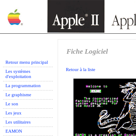
Fiche Logiciel
Retour menu principal
Retour à la liste
Les systèmes
d'exploitation
La programmation
Le graphisme
Le son
Les jeux
Les utilitaires
EAMON