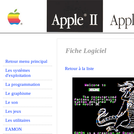
Fiche Logiciel
Retour menu principal
Retour à la liste
Les systèmes
d'exploitation
La programmation
Le graphisme
Le son
Les jeux
Les utilitaires
EAMON