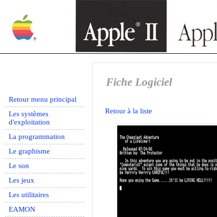
Fiche Logiciel
Retour menu principal
Retour à la liste
Les systèmes
d'exploitation
La programmation
Le graphisme
Le son
Les jeux
Les utilitaires
EAMON