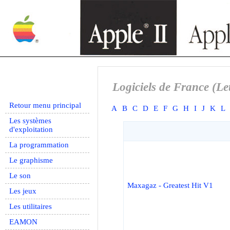
Logiciels de France (Let
Retour menu principal
A
B
C
D
E
F
G
H
I
J
K
L
Les systèmes
d'exploitation
La programmation
Le graphisme
Le son
Maxagaz - Greatest Hit V1
Les jeux
Les utilitaires
EAMON