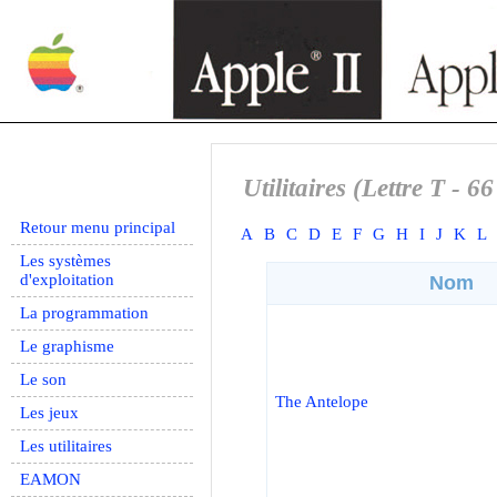
Utilitaires (Lettre T - 66
Retour menu principal
A
B
C
D
E
F
G
H
I
J
K
L
Les systèmes
d'exploitation
Nom
La programmation
Le graphisme
Le son
The Antelope
Les jeux
Les utilitaires
EAMON