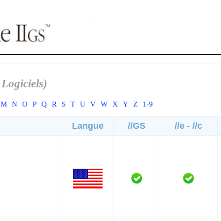
 Logiciels)
M
N
O
P
Q
R
S
T
U
V
W
X
Y
Z
1-9
Langue
//GS
//e - //c