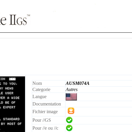
Nom
AUSM074A
Categorie
Autres
Langue
Documentation
Fichier image
Pour //GS
Pour //e ou //c