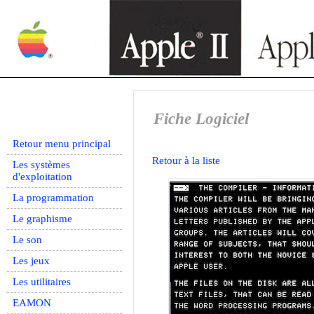
Fiche Logiciel
Retour menu principal
Retour à la liste
Les systèmes
d'exploitation
La programmation
Le graphisme
Le son
Les jeux
Les utilitaires
EAMON