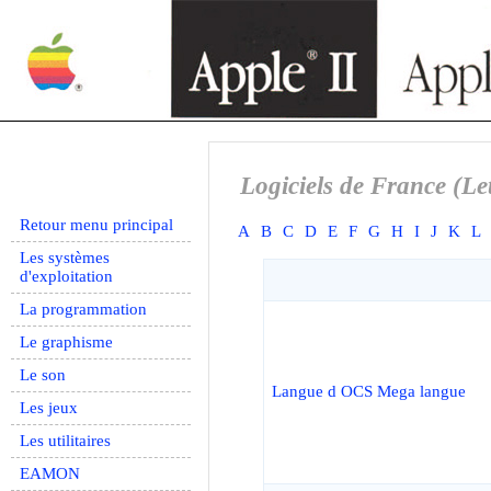
Logiciels de France (Let
Retour menu principal
A
B
C
D
E
F
G
H
I
J
K
L
Les systèmes
d'exploitation
La programmation
Le graphisme
Le son
Langue d OCS Mega langue
Les jeux
Les utilitaires
EAMON