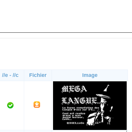
//e - //c
Fichier
Image