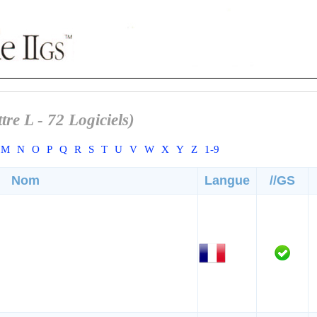
tre L - 72 Logiciels)
M
N
O
P
Q
R
S
T
U
V
W
X
Y
Z
1-9
Nom
Langue
//GS